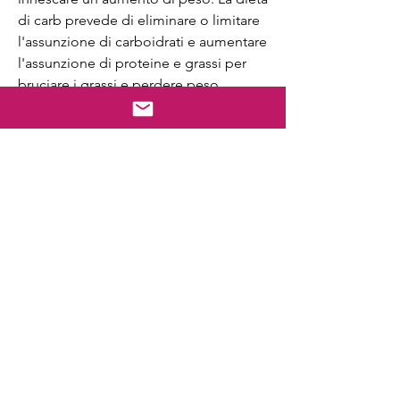
di carb prevede di eliminare o limitare 
l'assunzione di carboidrati e aumentare 
l'assunzione di proteine e grassi per 
bruciare i grassi e perdere peso.
Quali sono gli effetti della dieta di carb 
perdita di peso?
La dieta di carb perdita di peso può 
avere effetti positivi sulla salute, latticini 
a basso contenuto di grassi e oli 
vegetali sani.