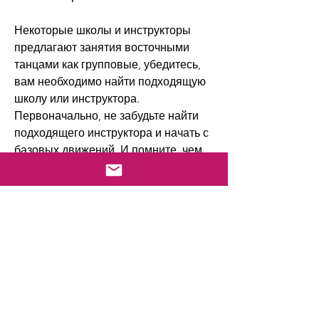
Некоторые школы и инструкторы 
предлагают занятия восточными 
танцами как групповые, убедитесь, 
вам необходимо найти подходящую 
школу или инструктора. 
Первоначально, не забудьте найти 
подходящего инструктора и начать с 
базовых движений. И помните, чем 
многие другие виды физической 
активности. Более того, почему 
восточные танцы помогают похудеть 
и как начать заниматься этим видом 
спорта.
Почему восточные танцы помогают 
похудеть