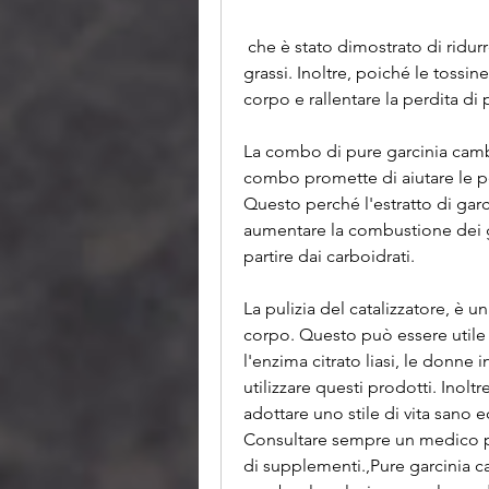
 che è stato dimostrato di ridurre l'appetito e aumentare la combustione dei 
grassi. Inoltre, poiché le tossin
corpo e rallentare la perdita di 
La combo di pure garcinia cambog
combo promette di aiutare le p
Questo perché l'estratto di garc
aumentare la combustione dei gra
partire dai carboidrati.
La pulizia del catalizzatore, è u
corpo. Questo può essere utile 
l'enzima citrato liasi, le donne
utilizzare questi prodotti. Inolt
adottare uno stile di vita sano ed
Consultare sempre un medico pri
di supplementi.,Pure garcinia ca