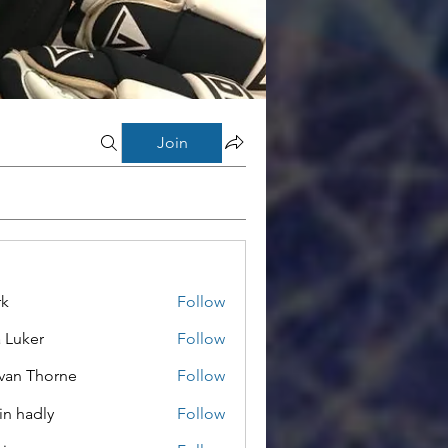
Join
rk
Follow
a Luker
Follow
van Thorne
Follow
in hadly
Follow