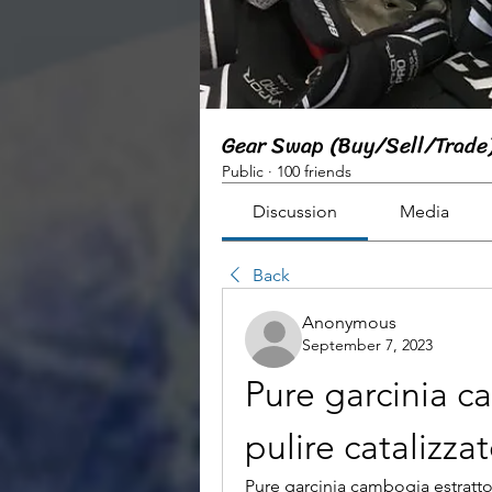
Gear Swap (Buy/Sell/Trade
Public
·
100 friends
Discussion
Media
Back
Anonymous
September 7, 2023
Pure garcinia c
pulire catalizz
Pure garcinia cambogia estratto 