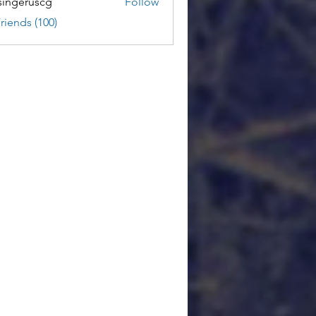
ingeruscg
Follow
riends (100)