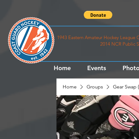
1943 Eastern Amateur Hockey League C
2014 NCR Public S
Home
Events
Photo
Home
Groups
Gear Swap (