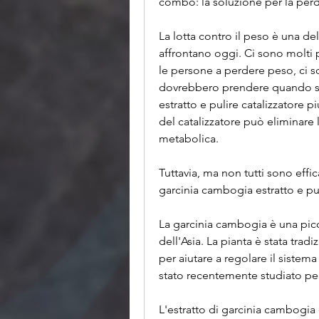
combo: la soluzione per la perd
La lotta contro il peso è una del
affrontano oggi. Ci sono molti 
le persone a perdere peso, ci s
dovrebbero prendere quando si 
estratto e pulire catalizzatore 
del catalizzatore può eliminare 
metabolica.
Tuttavia, ma non tutti sono effi
garcinia cambogia estratto e pu
La garcinia cambogia è una piccol
dell'Asia. La pianta è stata trad
per aiutare a regolare il sistema
stato recentemente studiato per i
L'estratto di garcinia cambogia 