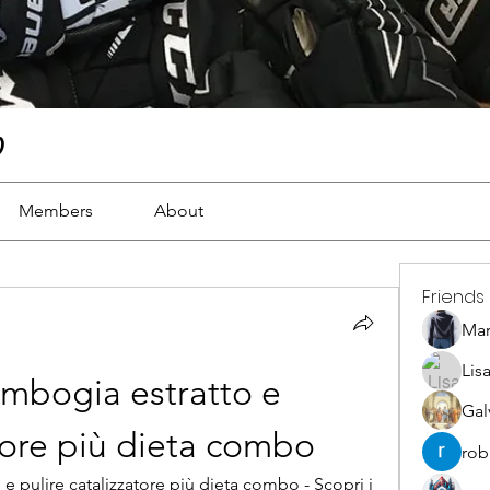
)
Members
About
Friends
Ma
Lis
ambogia estratto e 
Gal
atore più dieta combo
rob
e pulire catalizzatore più dieta combo - Scopri i 