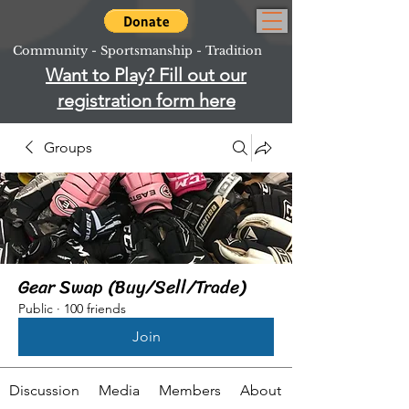
Community - Sportsmanship - Tradition
Want to Play? Fill out our
registration form here
Groups
Gear Swap (Buy/Sell/Trade)
Public
·
100 friends
Join
Discussion
Media
Members
About