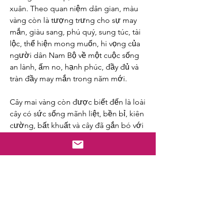
xuân. Theo quan niệm dân gian, màu 
vàng còn là tượng trưng cho sự may 
mắn, giàu sang, phú quý, sung túc, tài 
lộc, thể hiện mong muốn, hi vọng của 
người dân Nam Bộ về một cuộc sống 
an lành, ấm no, hạnh phúc, đầy đủ và 
tràn đầy may mắn trong năm mới.
Cây mai vàng còn được biết đến là loài 
cây có sức sống mãnh liệt, bền bỉ, kiên 
cường, bất khuất và cây đã gắn bó với 
làng quê ruộng vườn và con người 
miền Nam từ rất lâu. Chính vì lí do đó 
mà loại cây này đã trở thành biểu 
tượng cho sự thật thà, chất phác cùng 
với sức sống bền bỉ, kiên cường, bất 
khuất của con người Việt Nam. Các 
bạn có thể tham khảo thêm về 
Giá bán 