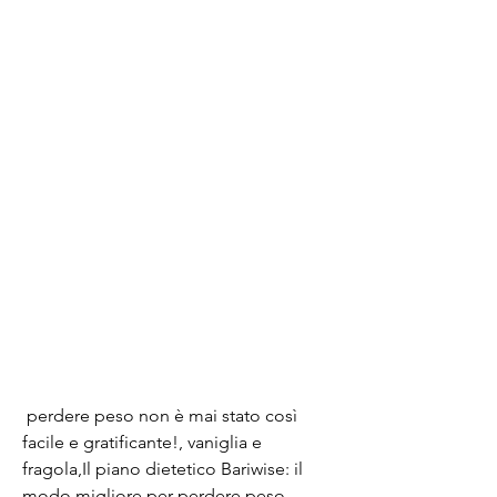
 perdere peso non è mai stato così 
facile e gratificante!, vaniglia e 
fragola,Il piano dietetico Bariwise: il 
modo migliore per perdere peso