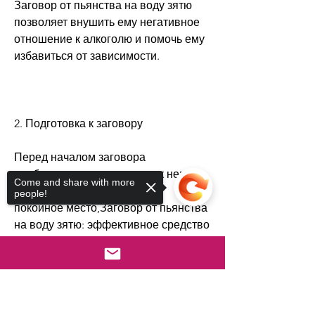
Заговор от пьянства на воду зятю 
позволяет внушить ему негативное 
отношение к алкоголю и помочь ему 
избавиться от зависимости.
2. Подготовка к заговору
Перед началом заговора 
необходимо подготовиться к нему. 
Come and share with more
Для этого найдите тишину и 
people!
покойное место,Заговор от пьянства 
на воду зятю: эффективное средство 
для борьбы с алкогольной 
зависимостью
Sorry, the checkout page does not
support sharing
Copied to clipboard