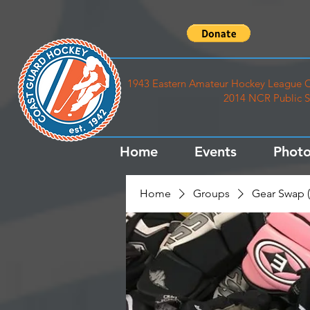
1943 Eastern Amateur Hockey League C
2014 NCR Public S
Home
Events
Photo
Home
Groups
Gear Swap (