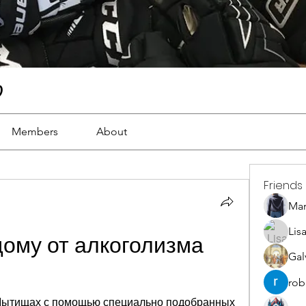
)
Members
About
Friends
Ma
Lis
ому от алкоголизма 
Gal
rob
 Мытищах с помощью специально подобранных 