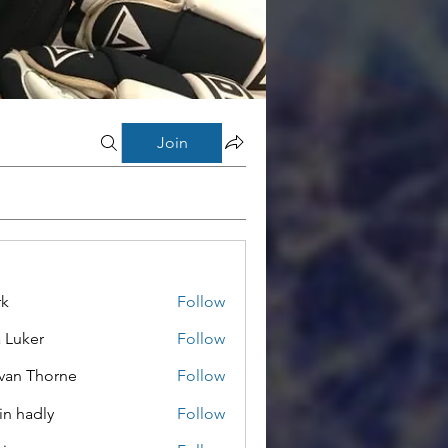
Join
rk
Follow
a Luker
Follow
van Thorne
Follow
in hadly
Follow