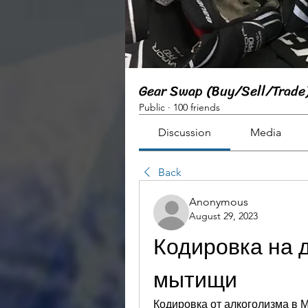
Gear Swap (Buy/Sell/Trade
Public
·
100 friends
Discussion
Media
Back
Anonymous
August 29, 2023
Кодировка на д
мытищи
Кодировка от алкоголизма в