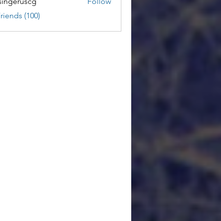
ingeruscg
Follow
riends (100)