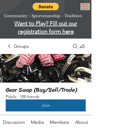
Community - Sportsmanship - Tradition
Want to Play? Fill out our
registration form here
Groups
Gear Swap (Buy/Sell/Trade)
Public
·
100 friends
Join
Discussion
Media
Members
About