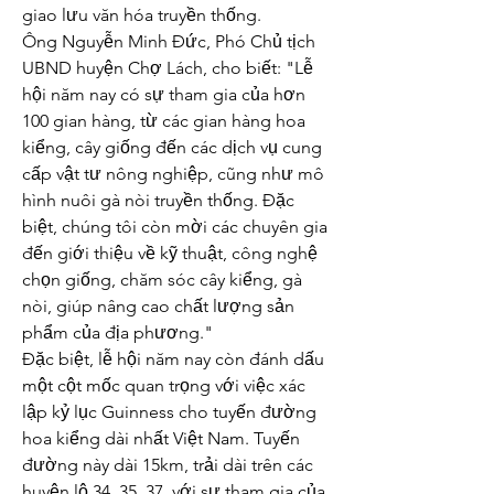
giao lưu văn hóa truyền thống.
Ông Nguyễn Minh Đức, Phó Chủ tịch 
UBND huyện Chợ Lách, cho biết: "Lễ 
hội năm nay có sự tham gia của hơn 
100 gian hàng, từ các gian hàng hoa 
kiểng, cây giống đến các dịch vụ cung 
cấp vật tư nông nghiệp, cũng như mô 
hình nuôi gà nòi truyền thống. Đặc 
biệt, chúng tôi còn mời các chuyên gia 
đến giới thiệu về kỹ thuật, công nghệ 
chọn giống, chăm sóc cây kiểng, gà 
nòi, giúp nâng cao chất lượng sản 
phẩm của địa phương."
Đặc biệt, lễ hội năm nay còn đánh dấu 
một cột mốc quan trọng với việc xác 
lập kỷ lục Guinness cho tuyến đường 
hoa kiểng dài nhất Việt Nam. Tuyến 
đường này dài 15km, trải dài trên các 
huyện lộ 34, 35, 37, với sự tham gia của 