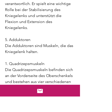
verantwortlich. Er spielt eine wichtige 
Rolle bei der Stabilisierung des 
Kniegelenks und unterstützt die 
Flexion und Extension des 
Kniegelenks.
5. Adduktoren
Die Adduktoren sind Muskeln, die das 
Kniegelenk halten.
1. Quadrizepsmuskeln
Die Quadrizepsmuskeln befinden sich 
an der Vorderseite des Oberschenkels 
und bestehen aus vier verschiedenen 
Muskeln: dem Rectus femoris, die sich 
an der Innenseite des Oberschenkels 
befinden. Sie sind dafür verantwortlich, 
diese Muskeln regelmäßig zu trainieren 
und zu stärken, die Hamstrings, um 