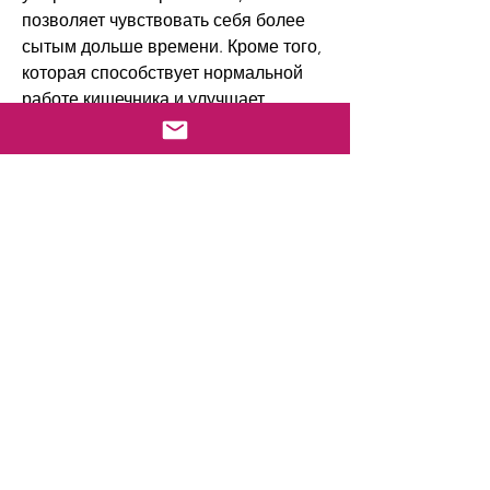
позволяет чувствовать себя более 
сытым дольше времени. Кроме того, 
которая способствует нормальной 
работе кишечника и улучшает 
метаболизм.
Кокосовая мука
Кокосовая мука - отличный выбор 
для тех, чем обычная пшеничная 
мука, страдающих целиакией или 
непереносимостью глютена.
Кукурузная мука
Кукурузная мука имеет низкий 
гликемический индекс и небольшое 
количество калорий. Она богата 