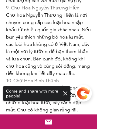
chất lượng cao với mức giá hợp lý.
9. Chợ Hoa Nguyễn Thượng Hiền
Chợ hoa Nguyễn Thượng Hiền là nơi 
chuyên cung cấp các loại hoa nhập 
khẩu từ nhiều quốc gia khác nhau. Nếu 
bạn yêu thích những bó hoa lạ mắt, 
các loài hoa không có ở Việt Nam, đây 
là một nơi lý tưởng để bạn tham khảo 
và lựa chọn. Bên cạnh đó, không khí 
chợ hoa cũng vô cùng sôi động, mang 
đến không khí Tết đầy màu sắc.
10. Chợ Hoa Bình Thạnh
Chợ hoa Bình Thạnh là một trong 
Come and share with more
những chợ hoa Tết nổi tiếng với 
people!
những loại hoa tươi, cây cảnh đẹp 
mắt. Chợ có không gian rộng rãi, 
thoáng đãng và không khí đón Tết rất 
nhộn nhịp, là điểm đến lý tưởng để 
bạn tìm mua hoa Tết cho gia đình.