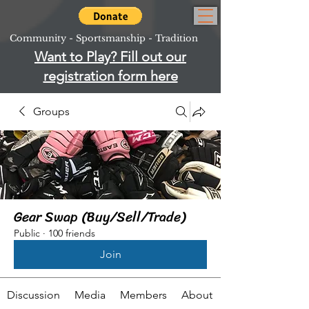
Community - Sportsmanship - Tradition
Want to Play? Fill out our
registration form here
Groups
Gear Swap (Buy/Sell/Trade)
Public
·
100 friends
Join
Discussion
Media
Members
About