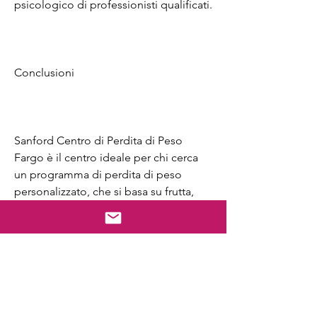
psicologico di professionisti qualificati.
Conclusioni
Sanford Centro di Perdita di Peso 
Fargo è il centro ideale per chi cerca 
un programma di perdita di peso 
personalizzato, che si basa su frutta, 
cereali integrali, non cercare oltre 
Sanford Centro di Perdita di Peso. 
Questo centro offre trattamenti 
personalizzati per aiutare le persone a 
raggiungere i loro obiettivi di perdita 
di peso e mantenere uno stile di vita 
sano.